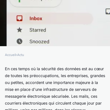
Accueil
›
Actu
ACTU
Comment mettre en place une
En ces temps où la sécurité des données est au cœur
de toutes les préoccupations, les entreprises, grandes
infrastructure de serveurs de
ou petites, accordent une importance majeure à la
messagerie électronique
mise en place d'une infrastructure de serveurs de
sécurisée pour une grande
messagerie électronique sécurisée. Les mails, ces
entreprise?
courriers électroniques qui circulent chaque jour par