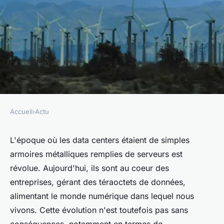
Accueil
›
Actu
ACTU
Quels sont les défis et
L'époque où les data centers étaient de simples
armoires métalliques remplies de serveurs est
solutions pour la gestion de
révolue. Aujourd'hui, ils sont au coeur des
l'énergie dans les data centers
entreprises, gérant des téraoctets de données,
modernes?
alimentant le monde numérique dans lequel nous
vivons. Cette évolution n'est toutefois pas sans
Victoire
•
5 juin 2024
•
6 min de lecture