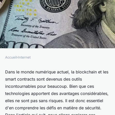
Accueil
›
Internet
INTERNET
Quels sont les risques de
Dans le monde numérique actuel, la blockchain et les
smart contracts sont devenus des outils
sécurité associés aux smart
incontournables pour beaucoup. Bien que ces
contracts sur les plates-formes
technologies apportent des avantages considérables,
de blockchain?
elles ne sont pas sans risques. Il est donc essentiel
d'en comprendre les défis en matière de sécurité.
Victoire
•
5 juin 2024
•
7 min de lecture