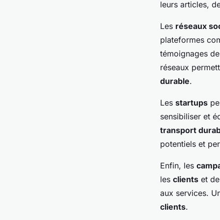
leurs articles, 
Les
réseaux so
plateformes com
témoignages d
réseaux permett
durable
.
Les
startups
pe
sensibiliser et 
transport durab
potentiels et p
Enfin, les
campa
les
clients
et de
aux services. 
clients
.