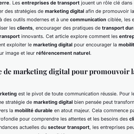
oir la mobilité
serre
. Les
entreprises de transport
jouent un rôle clé dans 
ser des stratégies de
marketing digital
afin de promouvoir l
 à des outils modernes et à une
communication
ciblée, les 
iser les
clients
, encourager des pratiques de
transport dur
ransport
innovants. Cet article explore comment les
entrep
t exploiter le
marketing digital
pour encourager la
mobili
ur image et leur
référencement naturel
.
ie de marketing digital pour promouvoir l
rketing
est le pivot de toute communication réussie. Pour 
ne stratégie de
marketing digital
bien pensée peut transform
ers la
mobilité durable
en atout majeur. Cela commence p
ofondie pour comprendre les attentes et les besoins des
cl
tendances actuelles du
secteur transport
, les entreprises pe