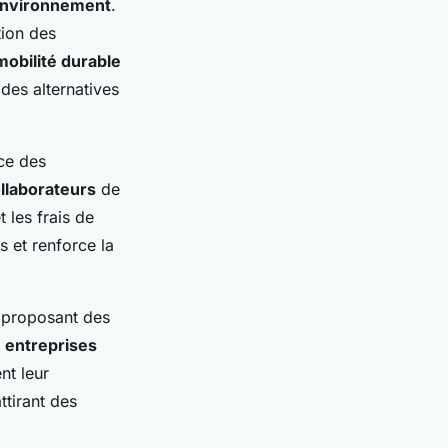
nvironnement
.
tion des
mobilité durable
des alternatives
ace des
llaborateurs
de
t les frais de
s et renforce la
 proposant des
s
entreprises
nt leur
attirant des