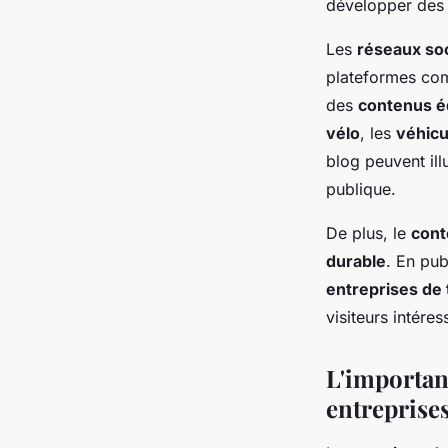
développer de
Les
réseaux so
plateformes com
des
contenus é
vélo
, les
véhicu
blog peuvent illu
publique.
De plus, le
cont
durable
. En pub
entreprises de 
visiteurs intére
L'importan
entreprise