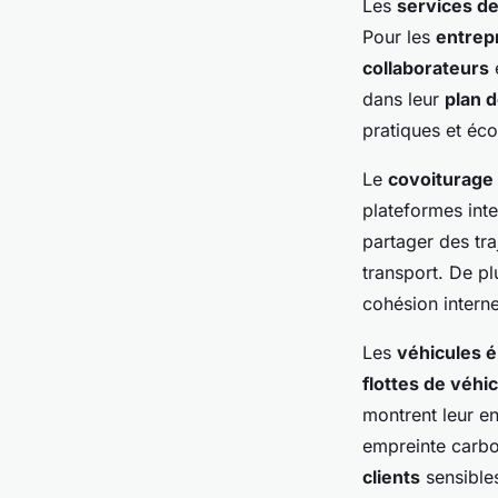
Les
services de
Pour les
entrep
collaborateurs
e
dans leur
plan d
pratiques et éc
Le
covoiturage
plateformes int
partager des tra
transport. De pl
cohésion interne
Les
véhicules é
flottes de véhi
montrent leur e
empreinte carbo
clients
sensible