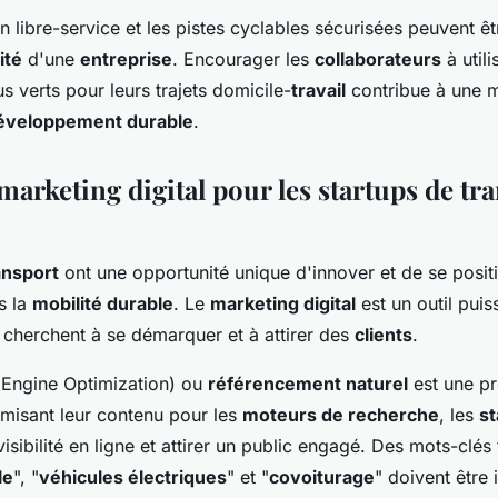
n libre-service et les pistes cyclables sécurisées peuvent êt
ité
d'une
entreprise
. Encourager les
collaborateurs
à util
s verts pour leurs trajets domicile-
travail
contribue à une me
éveloppement durable
.
marketing digital pour les startups de tr
ansport
ont une opportunité unique d'innover et de se pos
s la
mobilité durable
. Le
marketing digital
est un outil puis
 cherchent à se démarquer et à attirer des
clients
.
Engine Optimization) ou
référencement naturel
est une pr
imisant leur contenu pour les
moteurs de recherche
, les
st
isibilité en ligne et attirer un public engagé. Des mots-clés 
le
", "
véhicules électriques
" et "
covoiturage
" doivent être