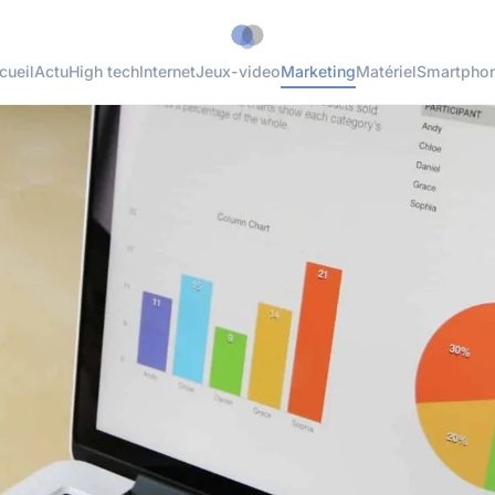
cueil
Actu
High tech
Internet
Jeux-video
Marketing
Matériel
Smartpho