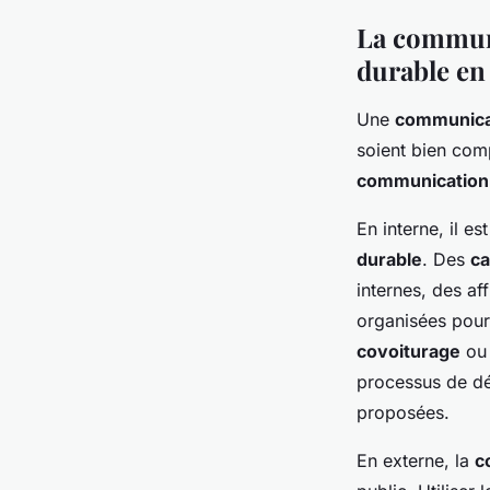
La communi
durable en
Une
communica
soient bien com
communication
En interne, il es
durable
. Des
c
internes, des af
organisées pour
covoiturage
ou
processus de déc
proposées.
En externe, la
c