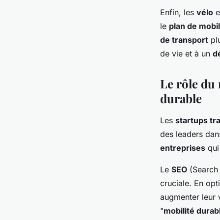
Enfin, les
vélo
e
le
plan de mobil
de transport
plu
de vie et à un
d
Le rôle du 
durable
Les
startups tr
des leaders dan
entreprises
qui
Le
SEO
(Search 
cruciale. En opt
augmenter leur v
"
mobilité durab