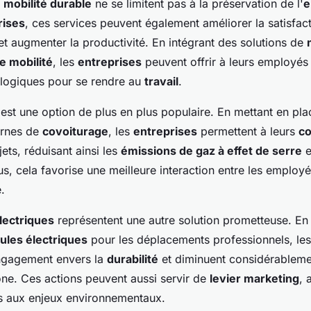
 mobilité durable
ne se limitent pas à la préservation de l'
e
rises
, ces services peuvent également améliorer la satisfac
t augmenter la productivité. En intégrant des solutions de
e mobilité
, les
entreprises
peuvent offrir à leurs employés 
ologiques pour se rendre au
travail
.
est une option de plus en plus populaire. En mettant en pl
ernes de
covoiturage
, les
entreprises
permettent à leurs
co
jets, réduisant ainsi les
émissions de gaz à effet de serre
e
us, cela favorise une meilleure interaction entre les employé
.
lectriques
représentent une autre solution prometteuse. En
cules électriques
pour les déplacements professionnels, le
ngagement envers la
durabilité
et diminuent considérableme
ne. Ces actions peuvent aussi servir de
levier marketing
, 
s aux enjeux environnementaux.