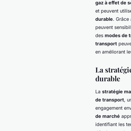
digital pour promouv
gaz à effet de 
et peuvent utili
durable?
durable
. Grâce
peuvent sensibil
des
modes de t
Victoire
•
5 juin 2024
•
6 min de lecture
transport
peuven
en améliorant le
La stratég
durable
La
stratégie ma
de transport
, u
engagement env
de marché
appr
identifiant les 