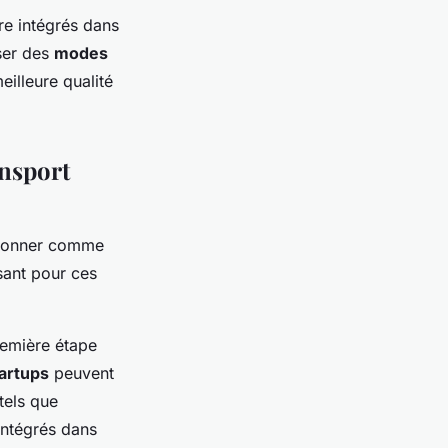
re intégrés dans
iser des
modes
illeure qualité
ansport
itionner comme
sant pour ces
emière étape
artups
peuvent
tels que
 intégrés dans