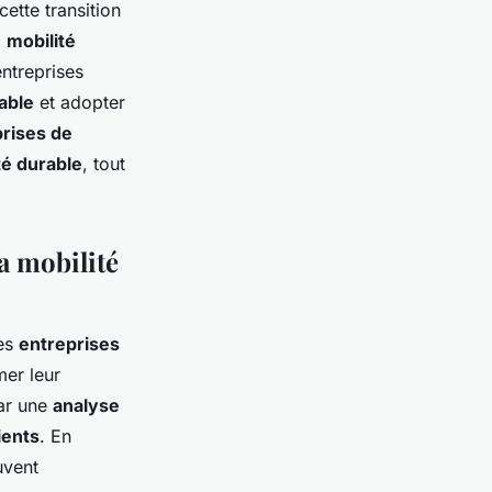
cette transition
a
mobilité
entreprises
able
et adopter
rises de
té durable
, tout
a mobilité
les
entreprises
er leur
ar une
analyse
ients
. En
uvent