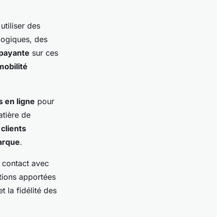
tiliser des
logiques, des
 payante
sur ces
mobilité
 en ligne
pour
atière de
s
clients
arque
.
 contact avec
tions apportées
t la fidélité des