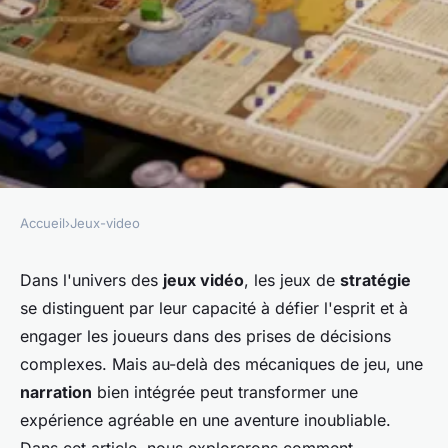
Accueil
›
Jeux-video
JEUX-VIDEO
Comment un jeu de stratégie
Dans l'univers des
jeux vidéo
, les jeux de
stratégie
se distinguent par leur capacité à défier l'esprit et à
peut-il intégrer des éléments
engager les joueurs dans des prises de décisions
de narration pour enrichir
complexes. Mais au-delà des mécaniques de jeu, une
l'expérience de jeu?
narration
bien intégrée peut transformer une
expérience agréable en une aventure inoubliable.
Victoire
•
5 juin 2024
•
8 min de lecture